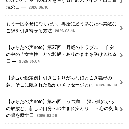
の迷いと、本当の自分を生きるためのサイン・自己表
現の日 ―
2026.06.10
もう一度幸せになりたい。再婚に迷うあなたへ素敵な
ご縁を引き寄せる方法
2026.05.14
【からだの声note】第27回｜月経のトラブル ― 自分
の中の「女性性」との和解・ありのままを受け入れる
日 ―
2026.05.04
【夢占い鑑定例】引きこもりがちな娘と亡き義母の
夢。そこに隠された温かいメッセージとは
2026.04.09
【からだの声note】第26回｜うつ病 ― 深い孤独から
の解放と、新しい自分への生まれ変わり ―・心の奥底
の傷を癒す日
2026.03.30