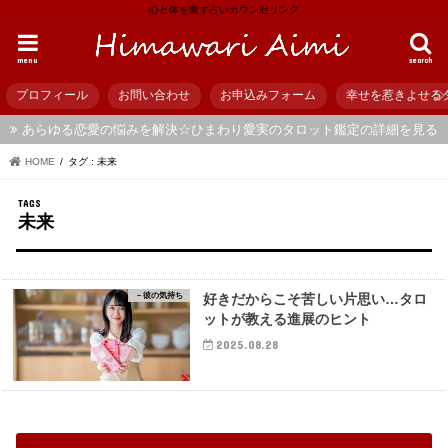
心と体を癒す占いカウンセリング
menu
search
プロフィール
お問い合わせ
お申込みフォーム
幸せを惹きよせる
あらゆる恋愛の悩みを解決☆ひまわり愛実のタロット鑑定の詳細を見る
HOME
タグ : 未来
未来
－彼の気持ち
好きだからこそ苦しい片思い…タロ
ットが教える進展のヒント
2025.08.28