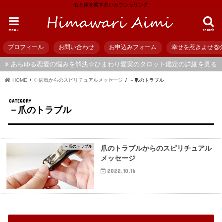
心と体を癒す占いカウンセリング
menu
search
プロフィール
お問い合わせ
お申込みフォーム
幸せを惹きよせる
あらゆる恋愛の悩みを解決☆ひまわり愛実のタロット鑑定の詳細を見る
HOME
◇病気からのスピリチュアルメッセージ
－爪のトラブル
－爪のトラブル
－爪のトラブル
爪のトラブルからのスピリチュアル
メッセージ
2022.10.16