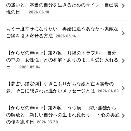
の迷いと、本当の自分を生きるためのサイン・自己表
現の日 ―
2026.06.10
もう一度幸せになりたい。再婚に迷うあなたへ素敵な
ご縁を引き寄せる方法
2026.05.14
【からだの声note】第27回｜月経のトラブル ― 自分
の中の「女性性」との和解・ありのままを受け入れる
日 ―
2026.05.04
【夢占い鑑定例】引きこもりがちな娘と亡き義母の
夢。そこに隠された温かいメッセージとは
2026.04.09
【からだの声note】第26回｜うつ病 ― 深い孤独から
の解放と、新しい自分への生まれ変わり ―・心の奥底
の傷を癒す日
2026.03.30