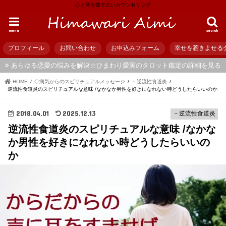
心と体を癒す占いカウンセリング
menu
search
プロフィール
お問い合わせ
お申込みフォーム
幸せを惹きよせる
あらゆる恋愛の悩みを解決☆ひまわり愛実のタロット鑑定の詳細を見る
HOME
◇病気からのスピリチュアルメッセージ
－逆流性食道炎
逆流性食道炎のスピリチュアルな意味 /なかなか男性を好きになれない時どうしたらいいのか
2018.04.01
2025.12.13
－逆流性食道炎
逆流性食道炎のスピリチュアルな意味 /なかな
か男性を好きになれない時どうしたらいいの
か