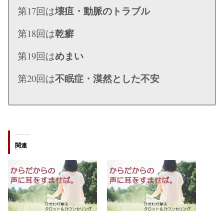
壊疽・動脈のトラブル
第17回は
乾癬
第18回は
めまい
第19回は
不眠症・漠然とした不安
第20回は
関連