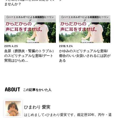
ませんか？
◇ハートエネルギーによる遠隔個別ヒーリン
◇ハートエネルギーによる遠隔個別ヒーリン
グ
グ
2019.4.25
2018.9.24
血尿（膀胱炎・腎臓のトラブル）
かゆみのスピリチュアルな意味/
のスピリチュアルな意味/デート
都合のいい女扱いされるには訳が
実現はひらめ…
ある
ABOUT
この記事をかいた人
ひまわり 愛実
はじめまして♪ひまわり愛実です。鑑定歴10年。丙午・還