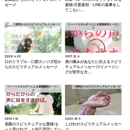
セージ
意味/月星座別・LINEの返事をし
てこない…
◇病気からのスピリチュアルメッセージ
◇ハートエネルギーによる遠隔個別ヒーリン
グ
2020.4.22
2017.12.4
口のトラブル・口腔カンジダ症か
肩の痛みがあなたに伝えるスピリ
らのスピリチュアルメッセージ
チュアルメッセージ/イメージン
グが苦手な方…
◇ハートエネルギーによる遠隔個別ヒーリン
◇病気からのスピリチュアルメッセージ
グ
2019.1.12
2022.10.9
老眼のスピリチュアルな意味/も
しびれのスピリチュアルメッセー
っと若ければ…と自己否定してい
ジ