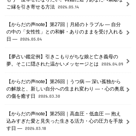
ご縁を引き寄せる方法
2026.05.14
【からだの声note】第27回｜月経のトラブル ― 自分
の中の「女性性」との和解・ありのままを受け入れる
日 ―
2026.05.04
【夢占い鑑定例】引きこもりがちな娘と亡き義母の
夢。そこに隠された温かいメッセージとは
2026.04.09
【からだの声note】第26回｜うつ病 ― 深い孤独から
の解放と、新しい自分への生まれ変わり ―・心の奥底
の傷を癒す日
2026.03.30
【からだの声note】第25回｜高血圧・低血圧 ― 抱え
込みすぎた愛と見失った生きる活力・心の圧力を手放
す日 ―
2026.03.18