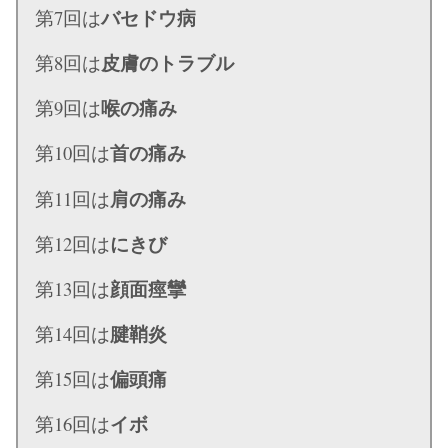
バセドウ病
第7回は
皮膚のトラブル
第8回は
喉の痛み
第9回は
首の痛み
第10回は
肩の痛み
第11回は
にきび
第12回は
顔面痙攣
第13回は
腱鞘炎
第14回は
偏頭痛
第15回は
イボ
第16回は