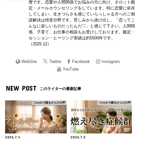
暦です。恋愛や人間関係でお悩みの方に向け、タロット鑑
定・メールカウンセリングをしています。特に恋愛に依存
してしまい、生きづらさを感じていらっしゃる方へのご相
談解決は得意分野です。苦しみから抜け出し、「恋ってこ
んなに楽しいものだったんだ♡」と感じて下さい。人間関
係、子育て、お仕事の相談もお受けしております。鑑定・
セッション・ヒーリング実績は約5500件です。
（2025.12）
WebSite
Twitter
Facebook
Instagram
YouTube
NEW POST
このライターの最新記事
◇noteで綴るからだの声
◇noteで綴るからだの声
2026.7.4
2026.7.2