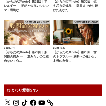
【からだの声note】第31回｜ア
【からだの声note】第30回｜燃
レルギー ― 拒絶と依存のジレン
え尽き症候群 ― 限界まで走り続
マ・過剰な…
けたあなた…
◇noteで綴るからだの声
◇noteで綴るからだの声
2026.7.1
2026.6.10
【からだの声note】第29回｜股
【からだの声note】第28回｜歯
関節の痛み ― 「進みたいのに進
のトラブル ― 決断への迷いと、
めない」心…
本当の自分…
ひまわり愛実SNS
X
Instagram
TikTok
Facebook
YouTube