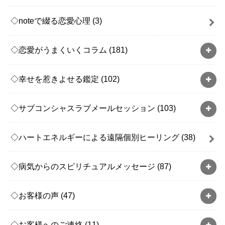
◇noteで綴る恋愛心理
(3)
◇恋愛がうまくいくコラム
(181)
◇幸せを惹きよせる鑑定
(102)
◇サブコンシャスラブメールセッション
(103)
◇ハートエネルギーによる遠隔個別ヒーリング
(38)
◇病気からのスピリチュアルメッセージ
(87)
◇お客様の声
(47)
◇お客様へのご連絡
(11)