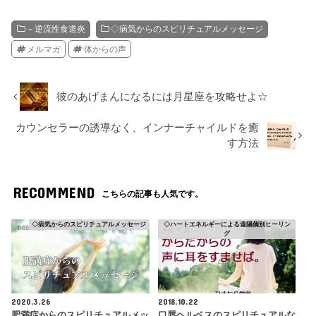
－逆流性食道炎
◇病気からのスピリチュアルメッセージ
メルマガ
体からの声
彼のあげまんになるには月星座を攻略せよ☆
カウンセラーの誘導なく、インナーチャイルドを癒
す方法
RECOMMEND
こちらの記事も人気です。
◇病気からのスピリチュアルメッセージ
◇ハートエネルギーによる遠隔個別ヒーリン
グ
2020.3.26
2018.10.22
肥満症からのスピリチュアルメッ
口唇ヘルペスのスピリチュアルな