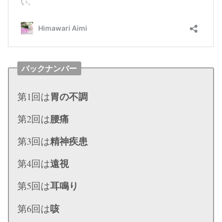
バックナンバー
胃の不調
第1回は
腰痛
第2回は
精神疾患
第3回は
遠視
第4回は
耳鳴り
第5回は
咳
第6回は