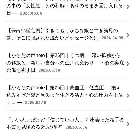
の中の「女性性」との和解・ありのままを受け入れる
日 ―
2026.05.04
【夢占い鑑定例】引きこもりがちな娘と亡き義母の
夢。そこに隠された温かいメッセージとは
2026.04.09
【からだの声note】第26回｜うつ病 ― 深い孤独から
の解放と、新しい自分への生まれ変わり ―・心の奥底
の傷を癒す日
2026.03.30
【からだの声note】第25回｜高血圧・低血圧 ― 抱え
込みすぎた愛と見失った生きる活力・心の圧力を手放
す日 ―
2026.03.18
「いい人」だけど「信じていい人」？ 出会った相手の
本質を見極める3つの基準
2026.03.04