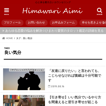
心と体を癒す占いカウンセリング
menu
search
プロフィール
お問い合わせ
お申込みフォーム
幸せを惹きよせる
あらゆる恋愛の悩みを解決☆ひまわり愛実のタロット鑑定の詳細を見る
HOME
タグ : 良い気分
良い気分
◇サブコンシャスラブメールセッション
「友達に戻りたい」と言われても、
こじらせなければ復縁は十分可能で
す
2019.08.16
◇恋愛がうまくいくコラム
【引き寄せ】いい気分でいるやり方
を間違えると逆引き寄せが起こる