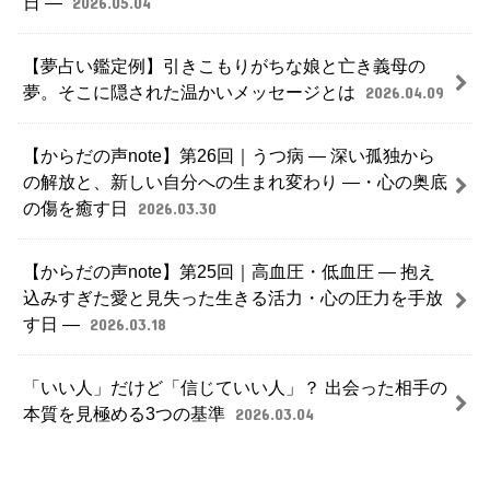
日 ―
2026.05.04
【夢占い鑑定例】引きこもりがちな娘と亡き義母の
夢。そこに隠された温かいメッセージとは
2026.04.09
【からだの声note】第26回｜うつ病 ― 深い孤独から
の解放と、新しい自分への生まれ変わり ―・心の奥底
の傷を癒す日
2026.03.30
【からだの声note】第25回｜高血圧・低血圧 ― 抱え
込みすぎた愛と見失った生きる活力・心の圧力を手放
す日 ―
2026.03.18
「いい人」だけど「信じていい人」？ 出会った相手の
本質を見極める3つの基準
2026.03.04