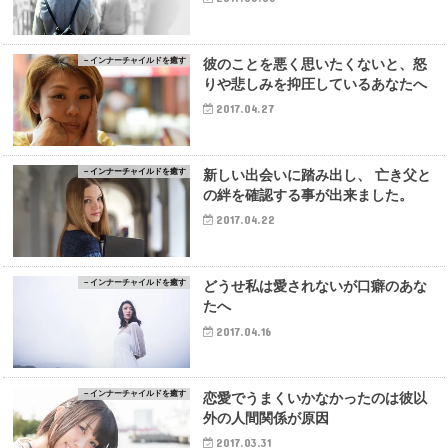
－インナーチャイルドを癒す
彼のことを悪く思いたくないと、怒
りや悲しみを抑圧しているあなたへ
2017.04.27
－インナーチャイルドを癒す
新しい出会いに踏み出し、 亡き父と
の絆を確認する事が出来ました。
2017.04.22
－インナーチャイルドを癒す
どうせ私は愛されないが口癖のあな
たへ
2017.04.16
－インナーチャイルドを癒す
恋愛でうまくいかなかったのは彼以
外の人間関係が原因
2017.03.31