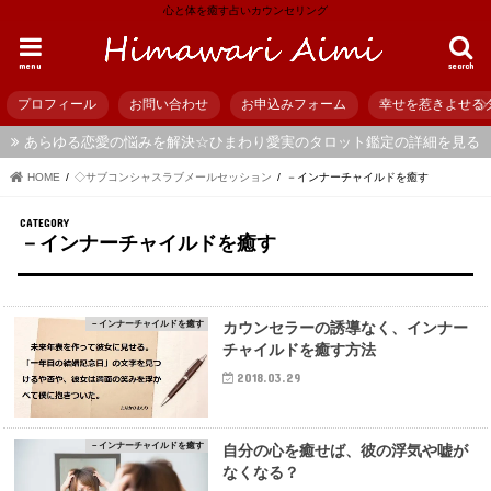
心と体を癒す占いカウンセリング
menu
search
プロフィール
お問い合わせ
お申込みフォーム
幸せを惹きよせる
あらゆる恋愛の悩みを解決☆ひまわり愛実のタロット鑑定の詳細を見る
HOME
◇サブコンシャスラブメールセッション
－インナーチャイルドを癒す
－インナーチャイルドを癒す
－インナーチャイルドを癒す
カウンセラーの誘導なく、インナー
チャイルドを癒す方法
2018.03.29
－インナーチャイルドを癒す
自分の心を癒せば、彼の浮気や嘘が
なくなる？