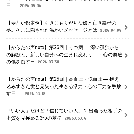
日 ―
2026.05.04
【夢占い鑑定例】引きこもりがちな娘と亡き義母の
夢。そこに隠された温かいメッセージとは
2026.04.09
【からだの声note】第26回｜うつ病 ― 深い孤独から
の解放と、新しい自分への生まれ変わり ―・心の奥底
の傷を癒す日
2026.03.30
【からだの声note】第25回｜高血圧・低血圧 ― 抱え
込みすぎた愛と見失った生きる活力・心の圧力を手放
す日 ―
2026.03.18
「いい人」だけど「信じていい人」？ 出会った相手の
本質を見極める3つの基準
2026.03.04