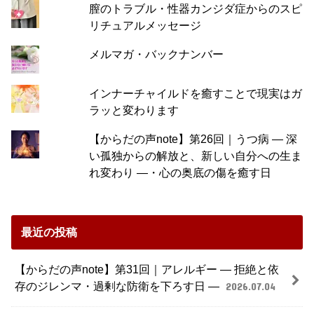
膣のトラブル・性器カンジダ症からのスピ
リチュアルメッセージ
メルマガ・バックナンバー
インナーチャイルドを癒すことで現実はガ
ラッと変わります
【からだの声note】第26回｜うつ病 ― 深
い孤独からの解放と、新しい自分への生ま
れ変わり ―・心の奥底の傷を癒す日
最近の投稿
【からだの声note】第31回｜アレルギー ― 拒絶と依
存のジレンマ・過剰な防衛を下ろす日 ―
2026.07.04