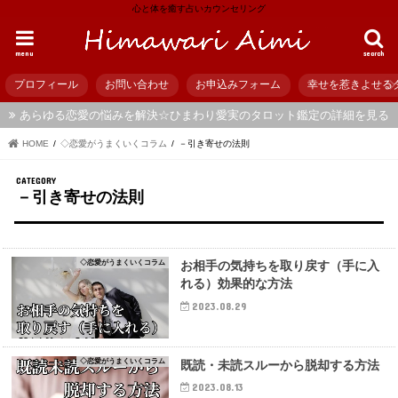
心と体を癒す占いカウンセリング
menu
search
プロフィール
お問い合わせ
お申込みフォーム
幸せを惹きよせる
あらゆる恋愛の悩みを解決☆ひまわり愛実のタロット鑑定の詳細を見る
HOME
◇恋愛がうまくいくコラム
－引き寄せの法則
－引き寄せの法則
◇恋愛がうまくいくコラム
お相手の気持ちを取り戻す（手に入
れる）効果的な方法
2023.08.29
◇恋愛がうまくいくコラム
既読・未読スルーから脱却する方法
2023.08.13