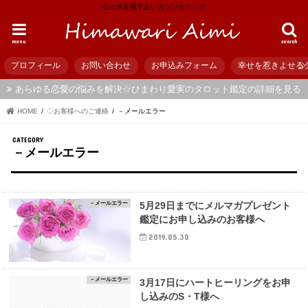
心と体を癒す占いカウンセリング
menu
search
プロフィール
お問い合わせ
お申込みフォーム
幸せを惹きよせる
あらゆる恋愛の悩みを解決☆ひまわり愛実のタロット鑑定の詳細を見る
HOME
◇お客様へのご連絡
－メールエラー
－メールエラー
－メールエラー
5月29日までにメルマガプレゼント
鑑定にお申し込みのお客様へ
2019.05.30
－メールエラー
3月17日にハートヒーリングをお申
し込みのS・T様へ