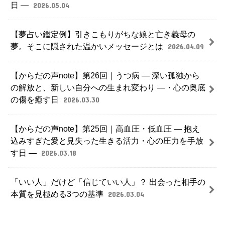
日 ―
2026.05.04
【夢占い鑑定例】引きこもりがちな娘と亡き義母の
夢。そこに隠された温かいメッセージとは
2026.04.09
【からだの声note】第26回｜うつ病 ― 深い孤独から
の解放と、新しい自分への生まれ変わり ―・心の奥底
の傷を癒す日
2026.03.30
【からだの声note】第25回｜高血圧・低血圧 ― 抱え
込みすぎた愛と見失った生きる活力・心の圧力を手放
す日 ―
2026.03.18
「いい人」だけど「信じていい人」？ 出会った相手の
本質を見極める3つの基準
2026.03.04