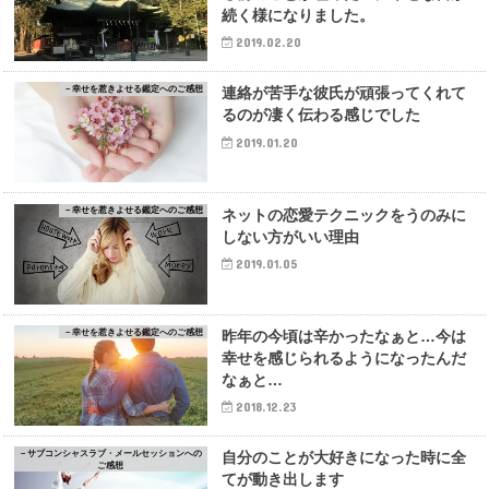
続く様になりました。
2019.02.20
－幸せを惹きよせる鑑定へのご感想
連絡が苦手な彼氏が頑張ってくれて
るのが凄く伝わる感じでした
2019.01.20
－幸せを惹きよせる鑑定へのご感想
ネットの恋愛テクニックをうのみに
しない方がいい理由
2019.01.05
－幸せを惹きよせる鑑定へのご感想
昨年の今頃は辛かったなぁと…今は
幸せを感じられるようになったんだ
なぁと…
2018.12.23
－サブコンシャスラブ・メールセッションへの
自分のことが大好きになった時に全
ご感想
てが動き出します