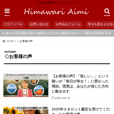
心と体を癒す占いカウンセリング
menu
search
プロフィール
お問い合わせ
お申込みフォーム
幸せを惹きよせる
あらゆる恋愛の悩みを解決☆ひまわり愛実のタロット鑑定の詳細を見る
HOME
◇お客様の声
◇お客様の声
－サブコンシャスラブ・メールセッションへの
【お客様の声】「怪しい…」という
ご感想
疑いが「毎日が幸せ！」に変わった
理由。現実は、あなたが信じた方向
に動き出す
2026.02.19
－幸せを惹きよせる鑑定へのご感想
2025年☆タロット鑑定を受けてくだ