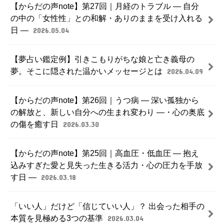
【からだの声note】第27回｜月経のトラブル ― 自分
の中の「女性性」との和解・ありのままを受け入れる
日 ―
2026.05.04
【夢占い鑑定例】引きこもりがちな娘と亡き義母の
夢。そこに隠された温かいメッセージとは
2026.04.09
【からだの声note】第26回｜うつ病 ― 深い孤独から
の解放と、新しい自分への生まれ変わり ―・心の奥底
の傷を癒す日
2026.03.30
【からだの声note】第25回｜高血圧・低血圧 ― 抱え
込みすぎた愛と見失った生きる活力・心の圧力を手放
す日 ―
2026.03.18
「いい人」だけど「信じていい人」？ 出会った相手の
本質を見極める3つの基準
2026.03.04