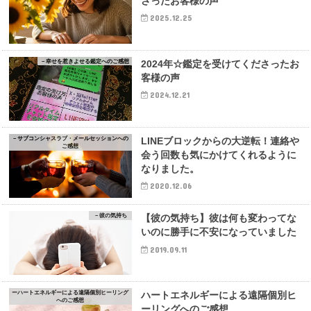
さったお客様の声
2025.12.25
－幸せを惹きよせる鑑定へのご感想
2024年☆鑑定を受けてくださったお
客様の声
2024.12.21
－サブコンシャスラブ・メールセッションへの
LINEブロックからの大逆転！連絡や
ご感想
会う回数も気にかけてくれるように
なりました。
2020.12.06
－彼の気持ち
【彼の気持ち】彼は何も変わってな
いのに勝手に不安になっていました
2019.09.11
ーハートエネルギーによる遠隔個別ヒーリング
ハートエネルギーによる遠隔個別ヒ
へのご感想
ーリングへのご感想