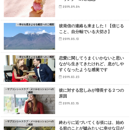
2019.09.04
－幸せを惹きよせる鑑定へのご感想
彼発信の連絡も来ました！【信じる
こと、自分軸でいる大切さ】
2019.05.13
－幸せを惹きよせる鑑定へのご感想
恋愛に関してうまくいかないと思い
ながら生きてきたけれど、息がしや
すくなったような感覚です
2019.03.23
－サブコンシャスラブ・メールセッションへの
彼に対する悲しみが増長する２つの
ご感想
原因
2019.03.15
－サブコンシャスラブ・メールセッションへの
終わりに近づいてくる頃には、始め
ご感想
る前のことが嘘みたいに幸せな日が