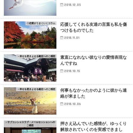
2018.12.05
◇恋愛がうまくいくコラム
応援してくれる友達の言葉も私を傷
つけるものでした
2018.11.01
－幸せを惹きよせる鑑定へのご感想
素直になれない彼なりの愛情表現な
んですね
2018.10.15
－幸せを惹きよせる鑑定へのご感想
何事もなかったかのように彼から連
絡が来ました
2018.10.06
－サブコンシャスラブ・メールセッションへの
押さえ込んでいた感情が、ゆっくり
ご感想
解放されていくのを実感できまし