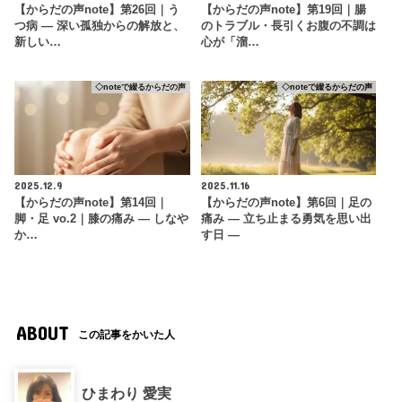
【からだの声note】第26回｜う
【からだの声note】第19回｜腸
つ病 ― 深い孤独からの解放と、
のトラブル・長引くお腹の不調は
新しい…
心が「溜…
◇noteで綴るからだの声
◇noteで綴るからだの声
2025.12.9
2025.11.16
【からだの声note】第14回｜
【からだの声note】第6回｜足の
脚・足 vo.2｜膝の痛み ― しなや
痛み ― 立ち止まる勇気を思い出
か…
す日 ―
ABOUT
この記事をかいた人
ひまわり 愛実