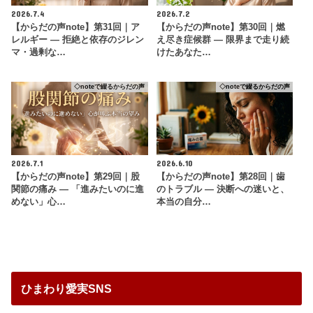
2026.7.4
2026.7.2
【からだの声note】第31回｜ア
【からだの声note】第30回｜燃
レルギー ― 拒絶と依存のジレン
え尽き症候群 ― 限界まで走り続
マ・過剰な…
けたあなた…
◇noteで綴るからだの声
◇noteで綴るからだの声
2026.7.1
2026.6.10
【からだの声note】第29回｜股
【からだの声note】第28回｜歯
関節の痛み ― 「進みたいのに進
のトラブル ― 決断への迷いと、
めない」心…
本当の自分…
ひまわり愛実SNS