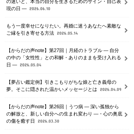
の迷いと、本当の自分を生きるためのサイン・自己表
現の日 ―
2026.06.10
もう一度幸せになりたい。再婚に迷うあなたへ素敵な
ご縁を引き寄せる方法
2026.05.14
【からだの声note】第27回｜月経のトラブル ― 自分
の中の「女性性」との和解・ありのままを受け入れる
日 ―
2026.05.04
【夢占い鑑定例】引きこもりがちな娘と亡き義母の
夢。そこに隠された温かいメッセージとは
2026.04.09
【からだの声note】第26回｜うつ病 ― 深い孤独から
の解放と、新しい自分への生まれ変わり ―・心の奥底
の傷を癒す日
2026.03.30