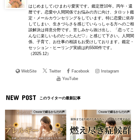
はじめまして♪ひまわり愛実です。鑑定歴10年。丙午・還
暦です。恋愛や人間関係でお悩みの方に向け、タロット鑑
定・メールカウンセリングをしています。特に恋愛に依存
してしまい、生きづらさを感じていらっしゃる方へのご相
談解決は得意分野です。苦しみから抜け出し、「恋ってこ
んなに楽しいものだったんだ♡」と感じて下さい。人間関
係、子育て、お仕事の相談もお受けしております。鑑定・
セッション・ヒーリング実績は約5500件です。
（2025.12）
WebSite
Twitter
Facebook
Instagram
YouTube
NEW POST
このライターの最新記事
◇noteで綴るからだの声
◇noteで綴るからだの声