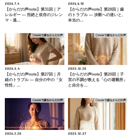
2026.7.4
2026.6.10
【からだの声note】第31回｜ア
【からだの声note】第28回｜歯
レルギー ― 拒絶と依存のジレン
のトラブル ― 決断への迷いと、
マ・過…
本当の…
◇noteで綴るからだの声
◇noteで綴るからだの声
2026.5.4
2025.12.30
【からだの声note】第27回｜月
【からだの声note】第20回｜子
経のトラブル ― 自分の中の「女
宮の不調が教える「心の避難所」
性性」…
と自分を…
◇noteで綴るからだの声
◇noteで綴るからだの声
2026.3.30
2025.12.27