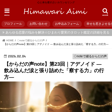
心と体を癒す占いカウンセリング
menu
search
プロフィール
お問い合わせ
お申込みフォーム
幸せを惹きよせる
あらゆる恋愛の悩みを解決☆ひまわり愛実のタロット鑑定の詳細を見る
HOME
◇noteで綴るからだの声
【からだの声note】第23回｜アデノイド ― 飲み込んだ涙と張り詰めた「察する力」の行方―
2026.02.04
◇noteで綴るからだの声
【からだの声note】第23回｜アデノイド ―
飲み込んだ涙と張り詰めた「察する力」の行
方―