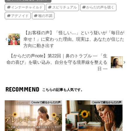
インナーチャイルド
スピリチュアル
からだの声を聴く
アデノイド
喉の不調
【お客様の声】「怪しい…」という疑いが「毎日が
幸せ！」に変わった理由。現実は、あなたが信じた
方向に動き出す
【からだの声note】第22回｜鼻のトラブル ― 「生
命の喜び」を吸い込み、自分を守る境界線を整える
日 ―
RECOMMEND
こちらの記事も人気です。
◇noteで綴るからだの声
◇noteで綴るからだの声