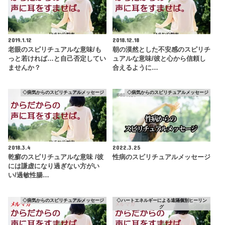
2019.1.12
2018.12.18
老眼のスピリチュアルな意味/も
朝の漠然とした不安感のスピリチ
っと若ければ…と自己否定してい
ュアルな意味/彼と心から信頼し
ませんか？
合えるように…
◇病気からのスピリチュアルメッセージ
◇病気からのスピリチュアルメッセージ
2018.3.4
2022.3.25
乾癬のスピリチュアルな意味 /彼
性病のスピリチュアルメッセージ
には謙虚になり過ぎない方がい
い/過敏性腸…
◇病気からのスピリチュアルメッセージ
◇ハートエネルギーによる遠隔個別ヒーリン
グ