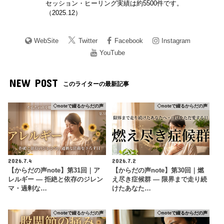
セッション・ヒーリング実績は約5500件です。
（2025.12）
WebSite
Twitter
Facebook
Instagram
YouTube
NEW POST
このライターの最新記事
◇noteで綴るからだの声
◇noteで綴るからだの声
2026.7.4
2026.7.2
【からだの声note】第31回｜ア
【からだの声note】第30回｜燃
レルギー ― 拒絶と依存のジレン
え尽き症候群 ― 限界まで走り続
マ・過剰な…
けたあなた…
◇noteで綴るからだの声
◇noteで綴るからだの声