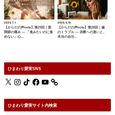
2026.7.1
2026.6.10
【からだの声note】第29回｜股
【からだの声note】第28回｜歯
関節の痛み ― 「進みたいのに進
のトラブル ― 決断への迷いと、
めない」心…
本当の自分…
ひまわり愛実SNS
X
Instagram
TikTok
Facebook
YouTube
ひまわり愛実サイト内検索