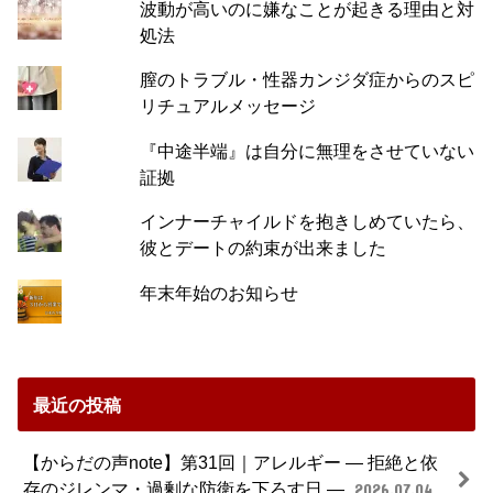
波動が高いのに嫌なことが起きる理由と対
処法
膣のトラブル・性器カンジダ症からのスピ
リチュアルメッセージ
『中途半端』は自分に無理をさせていない
証拠
インナーチャイルドを抱きしめていたら、
彼とデートの約束が出来ました
年末年始のお知らせ
最近の投稿
【からだの声note】第31回｜アレルギー ― 拒絶と依
存のジレンマ・過剰な防衛を下ろす日 ―
2026.07.04