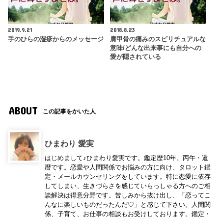
2019.9.21
2018.8.23
手のひらの湿疹からのメッセージ
肩甲骨の痛みのスピリチュアルな
意味/どんな出来事にも自分への
愛が隠されている
ABOUT
この記事をかいた人
ひまわり 愛実
はじめまして♪ひまわり愛実です。鑑定歴10年。丙午・還
暦です。恋愛や人間関係でお悩みの方に向け、タロット鑑
定・メールカウンセリングをしています。特に恋愛に依存
してしまい、生きづらさを感じていらっしゃる方へのご相
談解決は得意分野です。苦しみから抜け出し、「恋ってこ
んなに楽しいものだったんだ♡」と感じて下さい。人間関
係、子育て、お仕事の相談もお受けしております。鑑定・