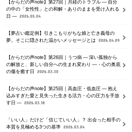
【からだの声note】第27回｜月経のトラブル ― 自分
の中の「女性性」との和解・ありのままを受け入れる
日 ―
2026.05.04
【夢占い鑑定例】引きこもりがちな娘と亡き義母の
夢。そこに隠された温かいメッセージとは
2026.04.09
【からだの声note】第26回｜うつ病 ― 深い孤独から
の解放と、新しい自分への生まれ変わり ―・心の奥底
の傷を癒す日
2026.03.30
【からだの声note】第25回｜高血圧・低血圧 ― 抱え
込みすぎた愛と見失った生きる活力・心の圧力を手放
す日 ―
2026.03.18
「いい人」だけど「信じていい人」？ 出会った相手の
本質を見極める3つの基準
2026.03.04