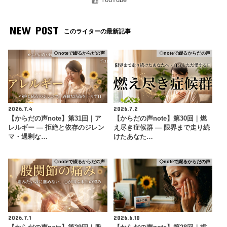
NEW POST
このライターの最新記事
◇noteで綴るからだの声
◇noteで綴るからだの声
2026.7.4
2026.7.2
【からだの声note】第31回｜ア
【からだの声note】第30回｜燃
レルギー ― 拒絶と依存のジレン
え尽き症候群 ― 限界まで走り続
マ・過剰な…
けたあなた…
◇noteで綴るからだの声
◇noteで綴るからだの声
2026.7.1
2026.6.10