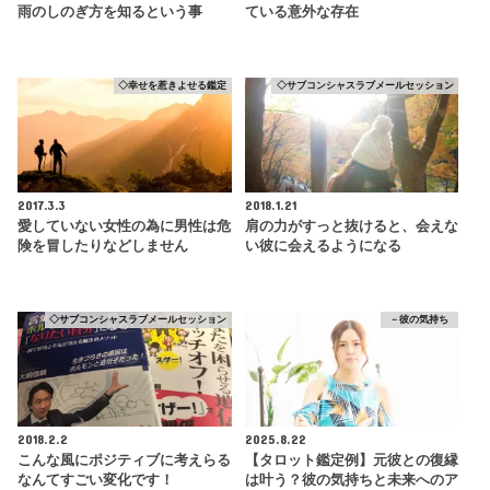
雨のしのぎ方を知るという事
ている意外な存在
◇幸せを惹きよせる鑑定
◇サブコンシャスラブメールセッション
2017.3.3
2018.1.21
愛していない女性の為に男性は危
肩の力がすっと抜けると、会えな
険を冒したりなどしません
い彼に会えるようになる
◇サブコンシャスラブメールセッション
－彼の気持ち
2018.2.2
2025.8.22
こんな風にポジティブに考えらる
【タロット鑑定例】元彼との復縁
なんてすごい変化です！
は叶う？彼の気持ちと未来へのア