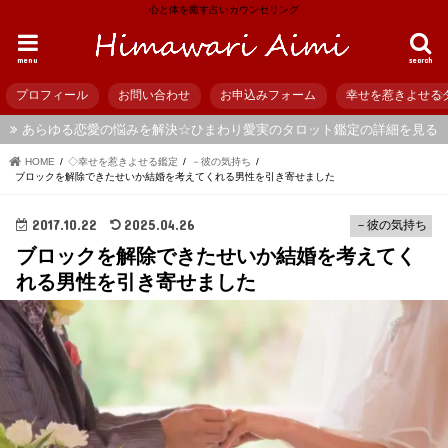
心と体を癒す占いカウンセリング
menu
search
プロフィール
お問い合わせ
お申込みフォーム
幸せを惹きよせる
あらゆる恋愛の悩みを解決☆ひまわり愛実のタロット鑑定の詳細を見る
HOME
◇幸せを惹きよせる鑑定
－彼の気持ち
ブロックを解除できたせいか結婚を考えてくれる男性を引き寄せました
2017.10.22
2025.04.26
－彼の気持ち
ブロックを解除できたせいか結婚を考えてく
れる男性を引き寄せました