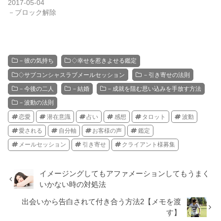
2017-05-04
－ブロック解除
－彼の気持ち
◇幸せを惹きよせる鑑定
◇サブコンシャスラブメールセッション
－引き寄せの法則
－今後の二人
－結婚
－成就を阻む思い込みを手放す方法
－波動の法則
恋愛
潜在意識
占い
感想
タロット
波動
愛される
自分軸
お客様の声
鑑定
メールセッション
引き寄せ
クライアント様募集
イメージングしてもアファメーションしてもうまく
いかない時の対処法
出会いから告白されて付き合う方法2【メモを渡
す】