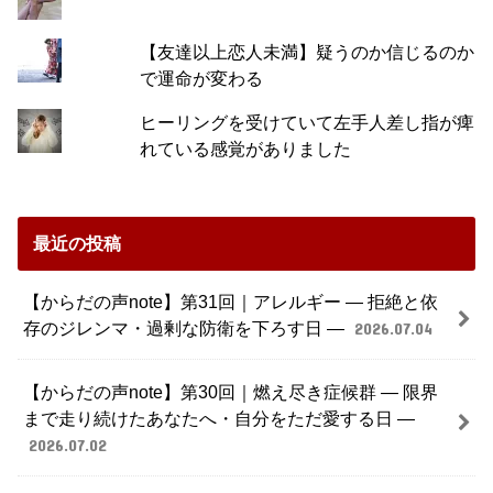
【友達以上恋人未満】疑うのか信じるのか
で運命が変わる
ヒーリングを受けていて左手人差し指が痺
れている感覚がありました
最近の投稿
【からだの声note】第31回｜アレルギー ― 拒絶と依
存のジレンマ・過剰な防衛を下ろす日 ―
2026.07.04
【からだの声note】第30回｜燃え尽き症候群 ― 限界
まで走り続けたあなたへ・自分をただ愛する日 ―
2026.07.02