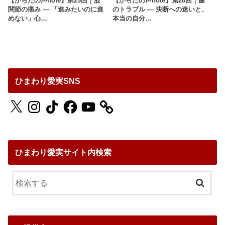
【からだの声note】第29回｜股
【からだの声note】第28回｜歯
関節の痛み ― 「進みたいのに進
のトラブル ― 決断への迷いと、
めない」心…
本当の自分…
ひまわり愛実SNS
X
Instagram
TikTok
Facebook
YouTube
ひまわり愛実サイト内検索