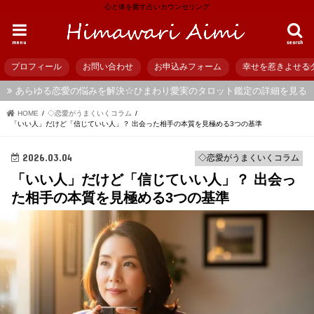
心と体を癒す占いカウンセリング
menu
search
プロフィール
お問い合わせ
お申込みフォーム
幸せを惹きよせる
あらゆる恋愛の悩みを解決☆ひまわり愛実のタロット鑑定の詳細を見る
HOME
◇恋愛がうまくいくコラム
「いい人」だけど「信じていい人」？ 出会った相手の本質を見極める3つの基準
2026.03.04
◇恋愛がうまくいくコラム
「いい人」だけど「信じていい人」？ 出会っ
た相手の本質を見極める3つの基準