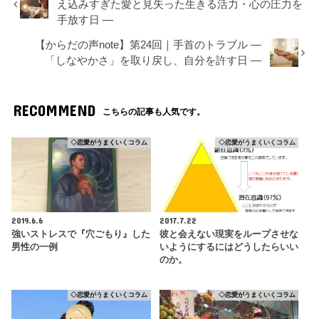
え込みすぎた愛と見失った生きる活力・心の圧力を
手放す日 ―
【からだの声note】第24回｜手首のトラブル ―
「しなやかさ」を取り戻し、自分を許す日 ―
RECOMMEND
こちらの記事も人気です。
◇恋愛がうまくいくコラム
◇恋愛がうまくいくコラム
2019.6.6
2017.7.22
強いストレスで『穴ごもり』した
彼と会えない現実をループさせな
男性の一例
いようにするにはどうしたらいい
のか。
◇恋愛がうまくいくコラム
◇恋愛がうまくいくコラム