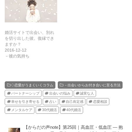
婚活サイトで出会い、別れ
を切り出した彼。復縁でき
ますか？
2016-12-12
－彼の気持ち
◇恋愛がうまくいくコラム
－出会いからお付き合いに至る方法
パートナーシップ
出会いの悩み
誠実な人
幸せを引き寄せる
占い
自己肯定感
恋愛相談
メンタルケア
30代婚活
40代婚活
【からだの声note】第25回｜高血圧・低血圧 ― 抱