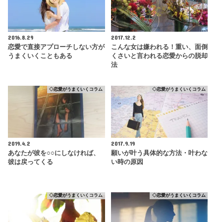
2016.8.29
2017.12.2
恋愛で直接アプローチしない方が
こんな女は嫌われる！重い、面倒
うまくいくこともある
くさいと言われる恋愛からの脱却
法
◇恋愛がうまくいくコラム
◇恋愛がうまくいくコラム
2019.4.2
2017.9.19
あなたが彼を○○にしなければ、
願いが叶う具体的な方法・叶わな
彼は戻ってくる
い時の原因
◇恋愛がうまくいくコラム
◇恋愛がうまくいくコラム