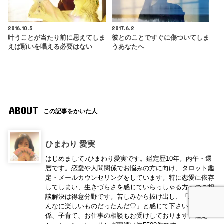
2016.10.5
2017.6.2
叶うことが当たり前に思えてしま
彼とのことですぐに傷ついてしま
えば願いを唱える必要はない
うあなたへ
ABOUT
この記事をかいた人
ひまわり 愛実
はじめまして♪ひまわり愛実です。鑑定歴10年。丙午・還
暦です。恋愛や人間関係でお悩みの方に向け、タロット鑑
定・メールカウンセリングをしています。特に恋愛に依存
してしまい、生きづらさを感じていらっしゃる方へのご相
談解決は得意分野です。苦しみから抜け出し、「恋ってこ
んなに楽しいものだったんだ♡」と感じて下さい。人間関
係、子育て、お仕事の相談もお受けしております。鑑定・