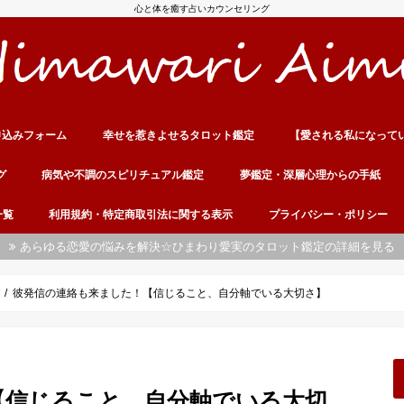
心と体を癒す占いカウンセリング
申込みフォーム
幸せを惹きよせるタロット鑑定
【愛される私になって
グ
病気や不調のスピリチュアル鑑定
夢鑑定・深層心理からの手紙
一覧
利用規約・特定商取引法に関する表示
プライバシー・ポリシー
あらゆる恋愛の悩みを解決☆ひまわり愛実のタロット鑑定の詳細を見る
彼発信の連絡も来ました！【信じること、自分軸でいる大切さ】
【信じること、自分軸でいる大切