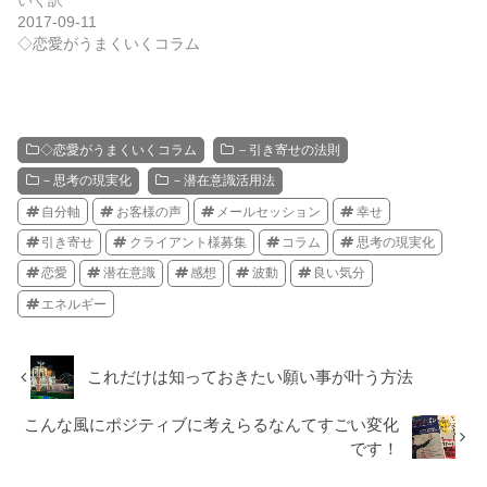
2017-09-11
◇恋愛がうまくいくコラム
◇恋愛がうまくいくコラム
－引き寄せの法則
－思考の現実化
－潜在意識活用法
自分軸
お客様の声
メールセッション
幸せ
引き寄せ
クライアント様募集
コラム
思考の現実化
恋愛
潜在意識
感想
波動
良い気分
エネルギー
これだけは知っておきたい願い事が叶う方法
こんな風にポジティブに考えらるなんてすごい変化
です！