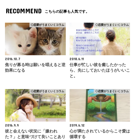
RECOMMEND
こちらの記事も人気です。
◇恋愛がうまくいくコラム
◇恋愛がうまくいくコラム
2016.10.7
2018.6.11
焦りが募る時は願いを唱えると逆
仕事が忙しい彼を癒したかった
効果になる
ら、先にしておいたほうがいいこ
と。
◇恋愛がうまくいくコラム
◇恋愛がうまくいくコラム
2016.9.9
2019.6.12
彼と会えない状況に「嫌われ
心が満たされているからこそ愛は
た？」と意味づけて良いことあり
循環する