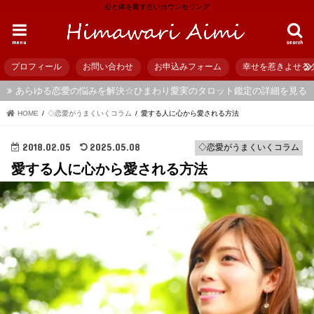
心と体を癒す占いカウンセリング
menu
search
プロフィール
お問い合わせ
お申込みフォーム
幸せを惹きよせる
あらゆる恋愛の悩みを解決☆ひまわり愛実のタロット鑑定の詳細を見る
HOME
◇恋愛がうまくいくコラム
愛する人に心から愛される方法
2018.02.05
2025.05.08
◇恋愛がうまくいくコラム
愛する人に心から愛される方法